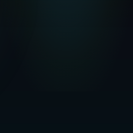
Panel de Agencia
12 operaciones · 4 asesores
Investigación
(
4
)
Contrato
(
3
)
Firma
(
3
)
Cerrada
(
2
)