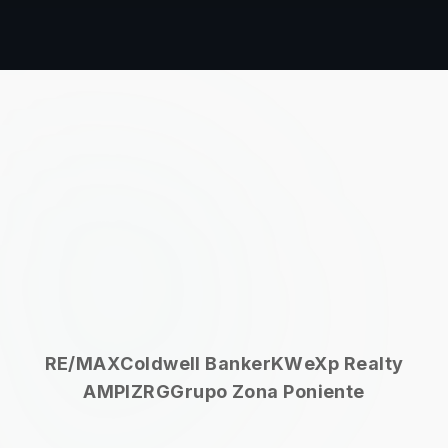
RE/MAX
Coldwell Banker
KW
eXp Realty
AMPI
ZRG
Grupo Zona Poniente