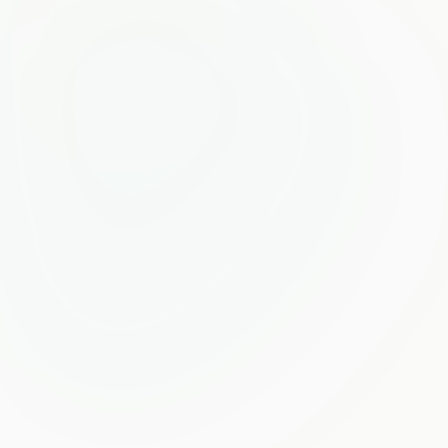
C
Carlos M.
· salió
Polanco #1501
$22,000
Col. Roma #204
$18,500
Del Valle #302
$15,000