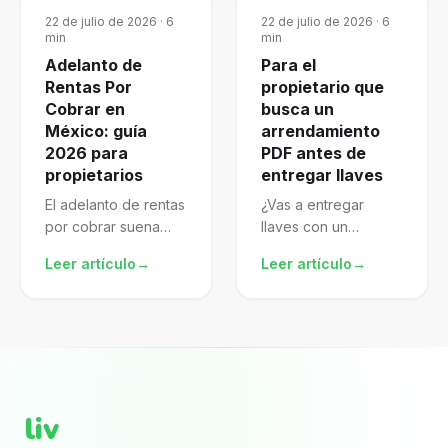
22 de julio de 2026
·
6
22 de julio de 2026
·
6
min
min
Adelanto de
Para el
Rentas Por
propietario que
Cobrar en
busca un
México: guía
arrendamiento
2026 para
PDF antes de
propietarios
entregar llaves
El adelanto de rentas
¿Vas a entregar
por cobrar suena
llaves con un
atractivo, pero mal
arrendamiento pdf
Leer artículo
→
Leer artículo
→
gestionado te
descargado de
expone al SAT.
internet? El archivo
Aprende a
puede verse
formalizarlo,
completo porque
declararlo y proteger
trae nombres, renta,
mejor tu patrimonio.
fechas y firmas. El...
liv