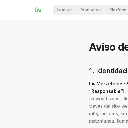
liv
I am a
Products
Platform
Aviso d
1. Identidad
Liv Marketplace 
“Responsable”
),
medios físicos, el
través del sitio w
integraciones, ser
instantánea, llama