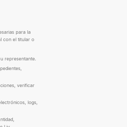
esarias para la
 con el titular o
 su representante.
xpedientes,
ciones, verificar
electrónicos, logs,
ntidad,
e Liv.