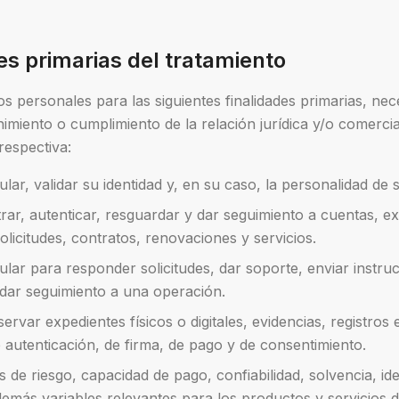
des primarias del tratamiento
tos personales para las siguientes finalidades primarias, nec
imiento o cumplimiento de la relación jurídica y/o comercial
respectiva:
titular, validar su identidad y, en su caso, la personalidad de
trar, autenticar, resguardar y dar seguimiento a cuentas, e
olicitudes, contratos, renovaciones y servicios.
tular para responder solicitudes, dar soporte, enviar instruc
dar seguimiento a una operación.
ervar expedientes físicos o digitales, evidencias, registros 
 autenticación, de firma, de pago y de consentimiento.
s de riesgo, capacidad de pago, confiabilidad, solvencia, ide
demás variables relevantes para los productos y servicios d