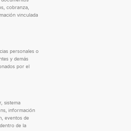
os, cobranza,
rmación vinculada
ncias personales o
antes y demás
onados por el
r, sistema
ns, información
n, eventos de
 dentro de la