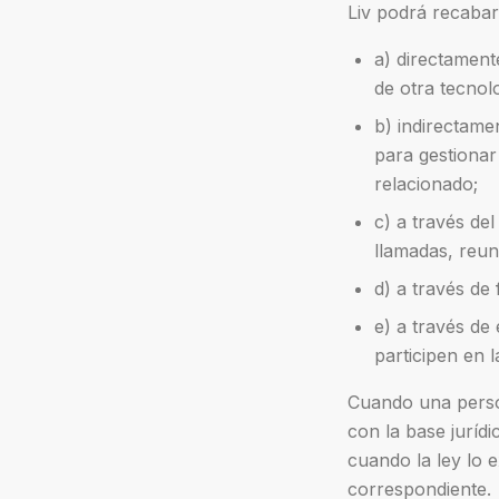
Liv podrá recabar
a) directamente
de otra tecnol
b) indirectame
para gestionar
relacionado;
c) a través de
llamadas, reun
d) a través de
e) a través de
participen en l
Cuando una person
con la base jurídi
cuando la ley lo e
correspondiente.