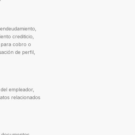
e endeudamiento,
ento crediticio,
s para cobro o
ación de perfil,
 del empleador,
datos relacionados
n, documentos