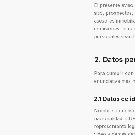
El presente aviso 
sitio, prospectos,
asesores inmobilia
comisiones, usuar
personales sean t
2. Datos p
Para cumplir con l
enunciativa mas no
2.1 Datos de i
Nombre completo, 
nacionalidad, CURP
representante lega
video y demás dat