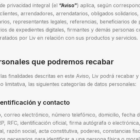
de privacidad integral (el
“Aviso”
) aplica, según corresponda
 clientes, arrendadores, arrendatarios, obligados solidarios,
rios, representantes legales, referencias, beneficiarios de
ios de expedientes digitales, firmantes y demás personas 
ratados por Liv en relación con sus productos y servicios.
ersonales que podremos recabar
as finalidades descritas en este Aviso, Liv podrá recabar y
 limitativa, las siguientes categorías de datos personales:
dentificación y contacto
correo electrónico, número telefónico, domicilio, fecha d
, RFC, identificación oficial, firma autógrafa o electrónica
l, razón social, acta constitutiva, poderes, constancias fisc
os necesarios para identificar a una persona física o moral