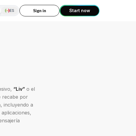
Sign in
Start now
ES
esivo,
“Liv”
o el
e recabe por
a, incluyendo a
 aplicaciones,
ensajería