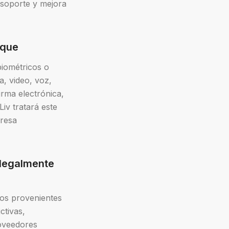
 soporte y mejora
ique
biométricos o
a, video, voz,
irma electrónica,
iv tratará este
presa
 legalmente
os provenientes
ctivas,
roveedores