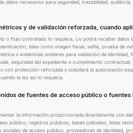
s datos necesarios para seguridad, trazabilidad, auditoría,
métricos y de validación reforzada, cuando apl
o o flujo contratado lo requiera, Liv podrá recabar datos 
tenticación, tales como imagen facial, selfie, prueba de vid
rica o evidencias similares para validación de identidad, f
ude, seguridad del expediente o cumplimiento contractual. L
ón con protección reforzada y solicitará la autorización ex
uando la ley así lo requiera.
enidos de fuentes de acceso público o fuentes
mentar la información proporcionada directamente con dat
so público, registros públicos, bases judiciales, listas restri
 sociales de acceso público, proveedores de identidad, p