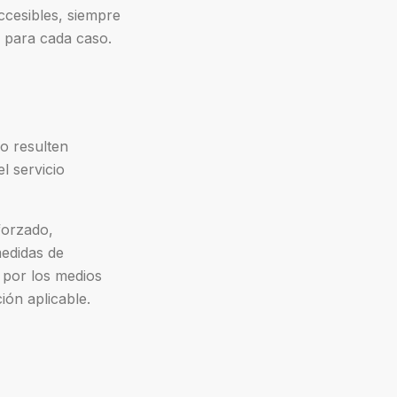
ccesibles, siempre
e para cada caso.
o resulten
l servicio
forzado,
medidas de
 por los medios
ión aplicable.