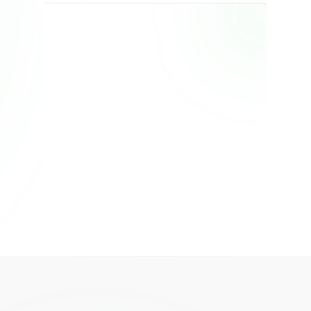
Ninguno. El obligado solidario puede estar
en cualquier ciudad del país. Todo es 100%
digital: investigación y firma de contrato de
forma remota.