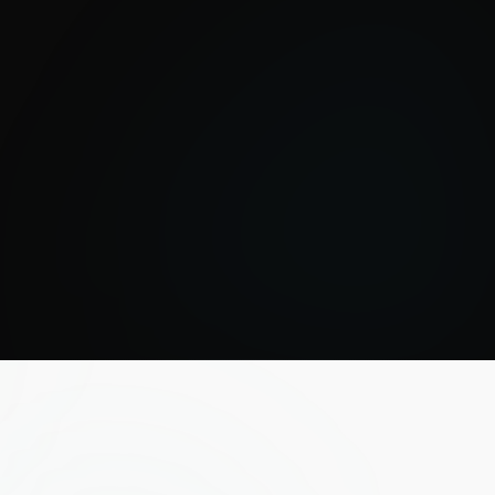
MXN
Cotizar póliza
2 investigaciones incluidas (inquilino + obligado
solidario)
Contrato de arrendamiento
Equipo legal dedicado
Recuperación del inmueble
Cobro de rentas vencidas