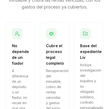
inmueble y cobra las rentas vencidas, con los
gastos del proceso ya cubiertos.
No
Cubre el
Base del
depende
proceso
expediente
de un
legal
Liv
fiador
completo
Incluye
investigación
A
Recuperación
del
diferencia
del
inquilino y
de un
inmueble,
su
depósito
cobro de
obligado
o un
rentas
solidario,
fiador, no
vencidas
contrato
recae en
y gastos
personalizado
que una
del juicio