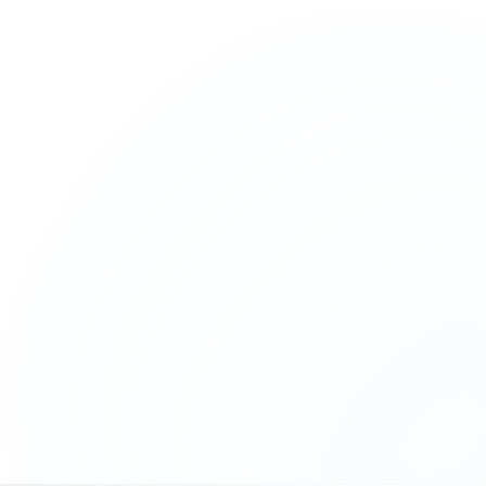
EGÚN TU RENTA
Desde $3,500
MXN
Cotizar póliza
2 investigaciones incluidas (inquilino + obligado
solidario)
Contrato de arrendamiento
Equipo legal dedicado
Recuperación del inmueble
Cobro de rentas vencidas