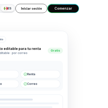
Iniciar sesión
Comenzar
ES
ato
o editable para tu renta
Gratis
editable · por correo
Renta
io
Correo