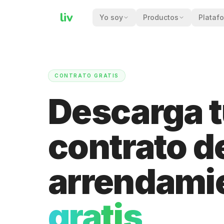
liv
Yo soy
Productos
Plataf
CONTRATO GRATIS
Descarga 
contrato d
arrendami
gratis