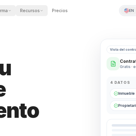
orma
Recursos
Precios
EN
Vista del contr
tu
Contrat
Gratis · 
e
4 DATOS
Inmueble
ento
Propietar