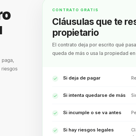
ro
CONTRATO GRATIS
Cláusulas que te r
u
propietario
El contrato deja por escrito qué pasa 
queda de más o usa la propiedad en 
o paga,
 riesgos
Si deja de pagar
Re
Si intenta quedarse de más
Si
Si incumple o se va antes
Pe
Si hay riesgos legales
Cl