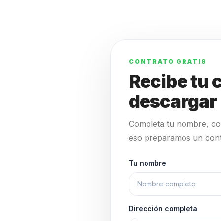
CONTRATO GRATIS
Recibe tu c
descargar
Completa tu nombre, cor
eso preparamos un contra
Datos mínimos del contr
Tu nombre
Dirección completa