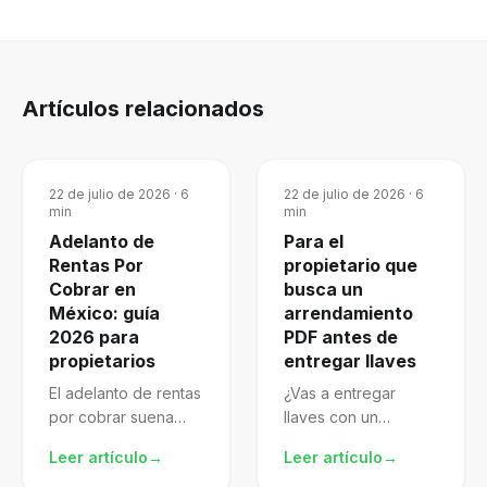
Artículos relacionados
22 de julio de 2026
·
6
22 de julio de 2026
·
6
min
min
Adelanto de
Para el
Rentas Por
propietario que
Cobrar en
busca un
México: guía
arrendamiento
2026 para
PDF antes de
propietarios
entregar llaves
El adelanto de rentas
¿Vas a entregar
por cobrar suena
llaves con un
atractivo, pero mal
arrendamiento pdf
Leer artículo
→
Leer artículo
→
gestionado te
descargado de