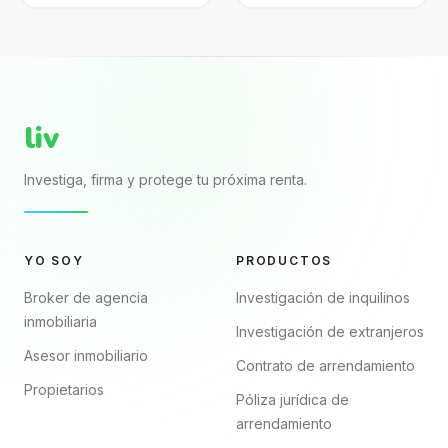
expone al SAT.
internet? El archivo
Aprende a
puede verse
formalizarlo,
completo porque
declararlo y proteger
trae nombres, renta,
mejor tu patrimonio.
fechas y firmas. El...
liv
Investiga, firma y protege tu próxima renta.
YO SOY
PRODUCTOS
Broker de agencia
Investigación de inquilinos
inmobiliaria
Investigación de extranjeros
Asesor inmobiliario
Contrato de arrendamiento
Propietarios
Póliza jurídica de
arrendamiento