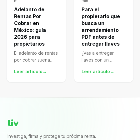
min
min
Adelanto de
Para el
Rentas Por
propietario que
Cobrar en
busca un
México: guía
arrendamiento
2026 para
PDF antes de
propietarios
entregar llaves
El adelanto de rentas
¿Vas a entregar
por cobrar suena
llaves con un
atractivo, pero mal
arrendamiento pdf
Leer artículo
→
Leer artículo
→
gestionado te
descargado de
expone al SAT.
internet? El archivo
Aprende a
puede verse
formalizarlo,
completo porque
declararlo y proteger
trae nombres, renta,
mejor tu patrimonio.
fechas y firmas. El...
liv
Investiga, firma y protege tu próxima renta.