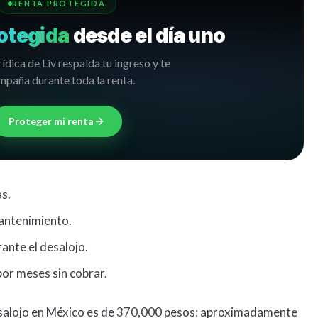
RENTA PROTEGIDA
otegida
desde el día uno
rídica de Liv respalda tu ingreso y te
paña durante toda la renta.
Proteger mi renta
s.
mantenimiento.
rante el desalojo.
or meses sin cobrar.
desalojo en México es de 370,000 pesos: aproximadamente