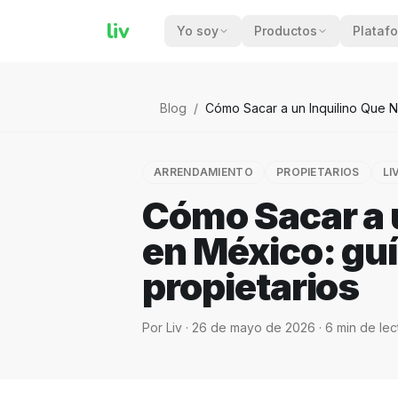
liv
Yo soy
Productos
Plataf
Blog
/
Cómo Sacar a un Inquilino Que N
ARRENDAMIENTO
PROPIETARIOS
LI
Cómo Sacar a 
en México: gu
propietarios
Por
Liv
·
26 de mayo de 2026
·
6
min de lec