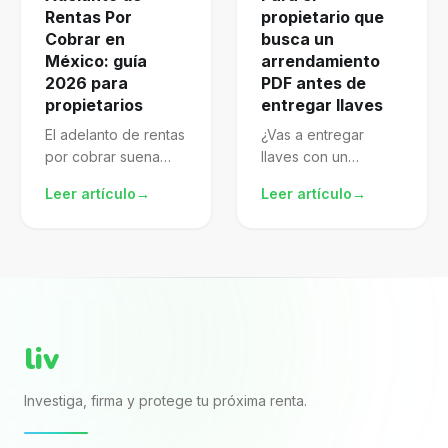
Rentas Por
propietario que
Cobrar en
busca un
México: guía
arrendamiento
2026 para
PDF antes de
propietarios
entregar llaves
El adelanto de rentas
¿Vas a entregar
por cobrar suena
llaves con un
atractivo, pero mal
arrendamiento pdf
Leer artículo
→
Leer artículo
→
gestionado te
descargado de
expone al SAT.
internet? El archivo
Aprende a
puede verse
formalizarlo,
completo porque
declararlo y proteger
trae nombres, renta,
mejor tu patrimonio.
fechas y firmas. El...
liv
Investiga, firma y protege tu próxima renta.