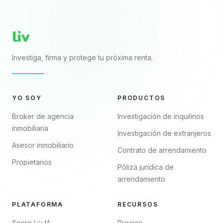
declararlo y proteger
trae nombres, renta,
mejor tu patrimonio.
fechas y firmas. El...
liv
Investiga, firma y protege tu próxima renta.
YO SOY
PRODUCTOS
Broker de agencia
Investigación de inquilinos
inmobiliaria
Investigación de extranjeros
Asesor inmobiliario
Contrato de arrendamiento
Propietarios
Póliza jurídica de
arrendamiento
PLATAFORMA
RECURSOS
Score Liv IA
Precios