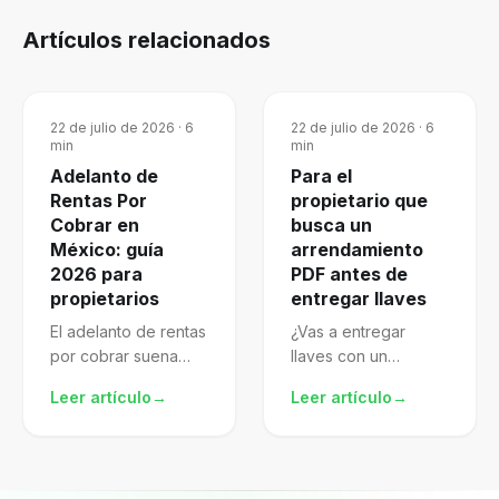
Artículos relacionados
22 de julio de 2026
·
6
22 de julio de 2026
·
6
min
min
Adelanto de
Para el
Rentas Por
propietario que
Cobrar en
busca un
México: guía
arrendamiento
2026 para
PDF antes de
propietarios
entregar llaves
El adelanto de rentas
¿Vas a entregar
por cobrar suena
llaves con un
atractivo, pero mal
arrendamiento pdf
Leer artículo
→
Leer artículo
→
gestionado te
descargado de
expone al SAT.
internet? El archivo
Aprende a
puede verse
formalizarlo,
completo porque