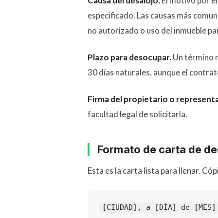
Causa del desalojo.
El motivo por el
especificado. Las causas más comune
no autorizado o uso del inmueble par
Plazo para desocupar.
Un término ra
30 días naturales, aunque el contrat
Firma del propietario o represent
facultad legal de solicitarla.
Formato de carta de de
Esta es la carta lista para llenar. C
[CIUDAD], a [DÍA] de [MES] 