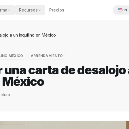
orma
Recursos
Precios
EN
lojo a un inquilino en México
LINO MÉXICO
ARRENDAMIENTO
una carta de desalojo 
n México
ectura