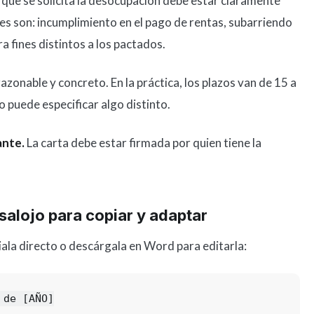
 que se solicita la desocupación debe estar claramente
s son: incumplimiento en el pago de rentas, subarriendo
a fines distintos a los pactados.
zonable y concreto. En la práctica, los plazos van de 15 a
o puede especificar algo distinto.
ante.
La carta debe estar firmada por quien tiene la
salojo para copiar y adaptar
ópiala directo o descárgala en Word para editarla:
de [AÑO]
