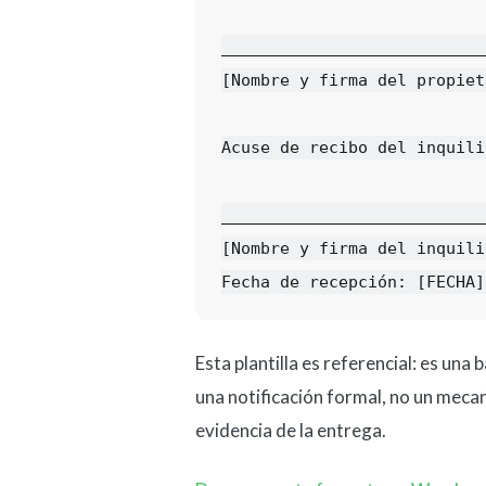
___________________________
[Nombre y firma del propiet
Acuse de recibo del inquilin
___________________________
[Nombre y firma del inquilin
Esta plantilla es referencial: es una
una notificación formal, no un meca
evidencia de la entrega.