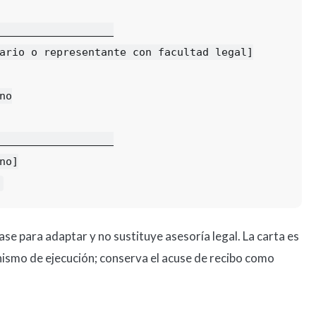
__________________

ario o representante con facultad legal]

o

__________________

o]

 base para adaptar y no sustituye asesoría legal. La carta es
nismo de ejecución; conserva el acuse de recibo como