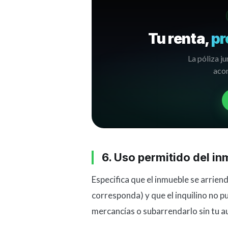
Tu renta,
pr
La póliza ju
acom
6. Uso permitido del in
Especifica que el inmueble se arrien
corresponda) y que el inquilino no 
mercancías o subarrendarlo sin tu au