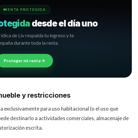
RENTA PROTEGIDA
otegida
desde el día uno
rídica de Liv respalda tu ingreso y te
paña durante toda la renta.
Proteger mi renta
mueble y restricciones
da exclusivamente para uso habitacional (o el uso que
puede destinarlo a actividades comerciales, almacenaje de
torización escrita.