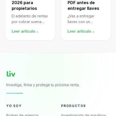
2026 para
PDF antes de
propietarios
entregar llaves
El adelanto de rentas
¿Vas a entregar
por cobrar suena
llaves con un
atractivo, pero mal
arrendamiento pdf
Leer artículo
→
Leer artículo
→
gestionado te
descargado de
expone al SAT.
internet? El archivo
Aprende a
puede verse
formalizarlo,
completo porque
declararlo y proteger
trae nombres, renta,
mejor tu patrimonio.
fechas y firmas. El...
liv
Investiga, firma y protege tu próxima renta.
YO SOY
PRODUCTOS
Broker de agencia
Investigación de inquilinos