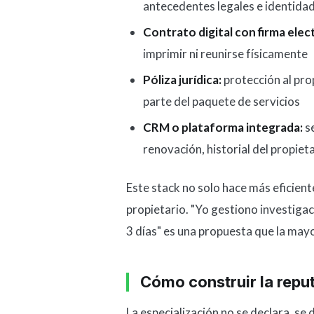
antecedentes legales e identidad
Contrato digital con firma elec
imprimir ni reunirse físicamente
Póliza jurídica:
protección al pro
parte del paquete de servicios
CRM o plataforma integrada:
se
renovación, historial del propiet
Este stack no solo hace más eficient
propietario. "Yo gestiono investigaci
3 días" es una propuesta que la mayo
Cómo construir la reput
La especialización no se declara, s