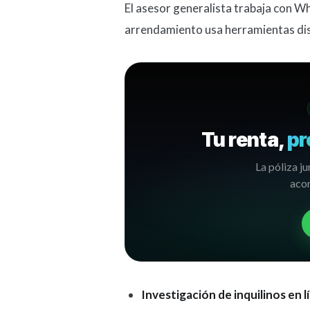
El asesor generalista trabaja con Wh
arrendamiento usa herramientas dis
Tu renta,
pr
La póliza ju
acom
Investigación de inquilinos en l