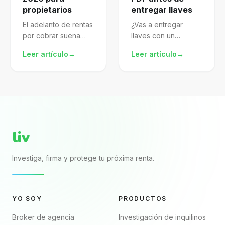
propietarios
entregar llaves
El adelanto de rentas
¿Vas a entregar
por cobrar suena
llaves con un
atractivo, pero mal
arrendamiento pdf
Leer artículo
→
Leer artículo
→
gestionado te
descargado de
expone al SAT.
internet? El archivo
Aprende a
puede verse
formalizarlo,
completo porque
declararlo y proteger
trae nombres, renta,
mejor tu patrimonio.
fechas y firmas. El...
liv
Investiga, firma y protege tu próxima renta.
YO SOY
PRODUCTOS
Broker de agencia
Investigación de inquilinos