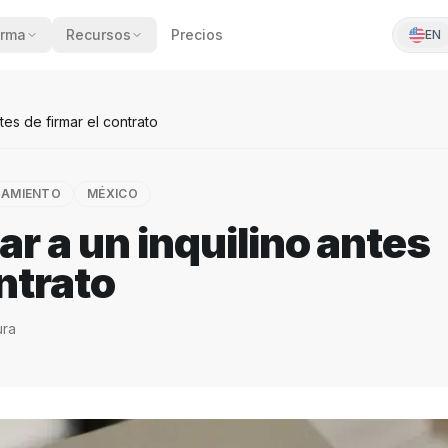
orma
Recursos
Precios
EN
tes de firmar el contrato
DAMIENTO
MÉXICO
r a un inquilino antes
ntrato
ura