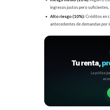
ingresos justos pero suficientes,
Alto riesgo (10%):
Créditos en ca
antecedentes de demandas por 
Tu renta,
pr
La póliza ju
acom