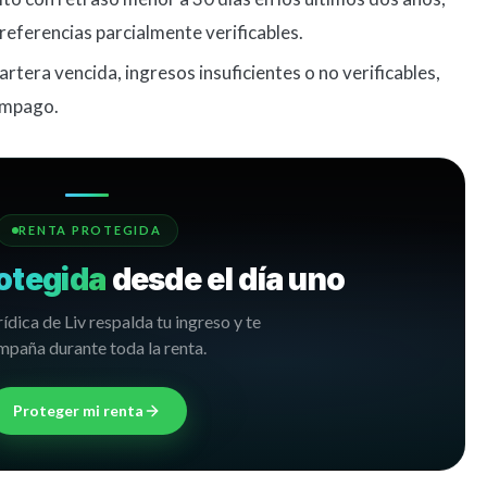
 referencias parcialmente verificables.
rtera vencida, ingresos insuficientes o no verificables,
impago.
RENTA PROTEGIDA
otegida
desde el día uno
rídica de Liv respalda tu ingreso y te
paña durante toda la renta.
Proteger mi renta