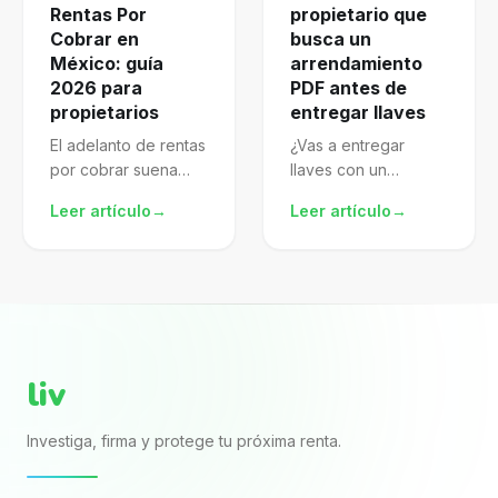
Rentas Por
propietario que
Cobrar en
busca un
México: guía
arrendamiento
2026 para
PDF antes de
propietarios
entregar llaves
El adelanto de rentas
¿Vas a entregar
por cobrar suena
llaves con un
atractivo, pero mal
arrendamiento pdf
Leer artículo
→
Leer artículo
→
gestionado te
descargado de
expone al SAT.
internet? El archivo
Aprende a
puede verse
formalizarlo,
completo porque
declararlo y proteger
trae nombres, renta,
mejor tu patrimonio.
fechas y firmas. El...
liv
Investiga, firma y protege tu próxima renta.