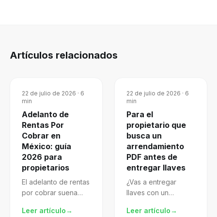
Artículos relacionados
22 de julio de 2026
·
6
22 de julio de 2026
·
6
min
min
Adelanto de
Para el
Rentas Por
propietario que
Cobrar en
busca un
México: guía
arrendamiento
2026 para
PDF antes de
propietarios
entregar llaves
El adelanto de rentas
¿Vas a entregar
por cobrar suena
llaves con un
atractivo, pero mal
arrendamiento pdf
Leer artículo
→
Leer artículo
→
gestionado te
descargado de