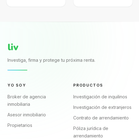
expone al SAT.
internet? El archivo
Aprende a
puede verse
formalizarlo,
completo porque
declararlo y proteger
trae nombres, renta,
mejor tu patrimonio.
fechas y firmas. El...
liv
Investiga, firma y protege tu próxima renta.
YO SOY
PRODUCTOS
Broker de agencia
Investigación de inquilinos
inmobiliaria
Investigación de extranjeros
Asesor inmobiliario
Contrato de arrendamiento
Propietarios
Póliza jurídica de
arrendamiento