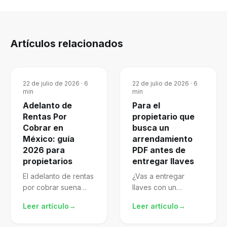
Artículos relacionados
22 de julio de 2026
·
6
22 de julio de 2026
·
6
min
min
Adelanto de
Para el
Rentas Por
propietario que
Cobrar en
busca un
México: guía
arrendamiento
2026 para
PDF antes de
propietarios
entregar llaves
El adelanto de rentas
¿Vas a entregar
por cobrar suena
llaves con un
atractivo, pero mal
arrendamiento pdf
Leer artículo
→
Leer artículo
→
gestionado te
descargado de
expone al SAT.
internet? El archivo