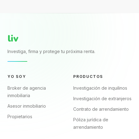
Aprende a
puede verse
formalizarlo,
completo porque
declararlo y proteger
trae nombres, renta,
mejor tu patrimonio.
fechas y firmas. El...
liv
Investiga, firma y protege tu próxima renta.
YO SOY
PRODUCTOS
Broker de agencia
Investigación de inquilinos
inmobiliaria
Investigación de extranjeros
Asesor inmobiliario
Contrato de arrendamiento
Propietarios
Póliza jurídica de
arrendamiento