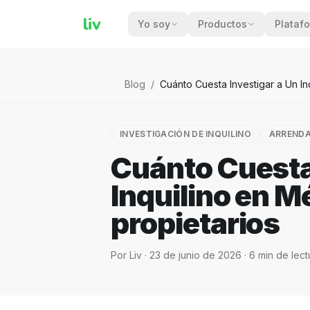
liv
Yo soy
Productos
Plataf
Blog
/
Cuánto Cuesta Investigar a Un In
INVESTIGACIÓN DE INQUILINO
ARREND
Cuánto Cuesta
Inquilino en M
propietarios
Por
Liv
·
23 de junio de 2026
·
6
min de lect