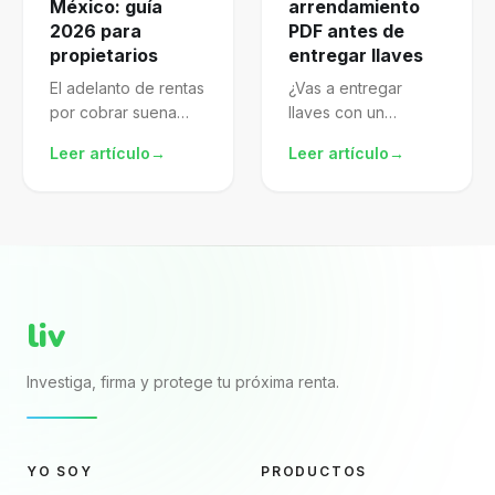
México: guía
arrendamiento
2026 para
PDF antes de
propietarios
entregar llaves
El adelanto de rentas
¿Vas a entregar
por cobrar suena
llaves con un
atractivo, pero mal
arrendamiento pdf
Leer artículo
→
Leer artículo
→
gestionado te
descargado de
expone al SAT.
internet? El archivo
Aprende a
puede verse
formalizarlo,
completo porque
declararlo y proteger
trae nombres, renta,
mejor tu patrimonio.
fechas y firmas. El...
liv
Investiga, firma y protege tu próxima renta.
YO SOY
PRODUCTOS