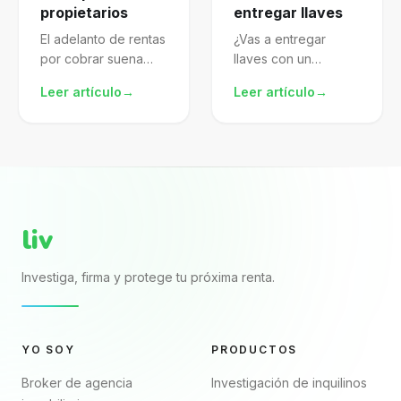
propietarios
entregar llaves
El adelanto de rentas
¿Vas a entregar
por cobrar suena
llaves con un
atractivo, pero mal
arrendamiento pdf
Leer artículo
→
Leer artículo
→
gestionado te
descargado de
expone al SAT.
internet? El archivo
Aprende a
puede verse
formalizarlo,
completo porque
declararlo y proteger
trae nombres, renta,
mejor tu patrimonio.
fechas y firmas. El...
liv
Investiga, firma y protege tu próxima renta.
YO SOY
PRODUCTOS
Broker de agencia
Investigación de inquilinos