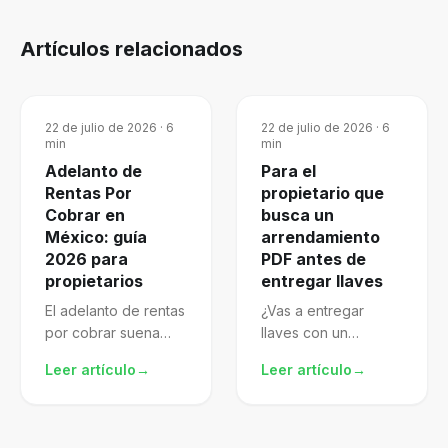
Artículos relacionados
22 de julio de 2026
·
6
22 de julio de 2026
·
6
min
min
Adelanto de
Para el
Rentas Por
propietario que
Cobrar en
busca un
México: guía
arrendamiento
2026 para
PDF antes de
propietarios
entregar llaves
El adelanto de rentas
¿Vas a entregar
por cobrar suena
llaves con un
atractivo, pero mal
arrendamiento pdf
Leer artículo
→
Leer artículo
→
gestionado te
descargado de
expone al SAT.
internet? El archivo
Aprende a
puede verse
formalizarlo,
completo porque