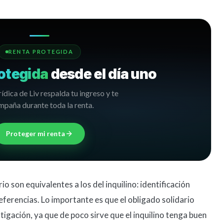
RENTA PROTEGIDA
otegida
desde el día uno
rídica de Liv respalda tu ingreso y te
paña durante toda la renta.
Proteger mi renta
o son equivalentes a los del inquilino: identificación
eferencias. Lo importante es que el obligado solidario
igación, ya que de poco sirve que el inquilino tenga buen