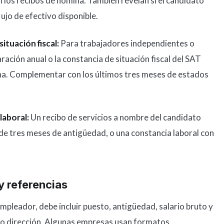
 los recibos de nómina. También revelan si el candidato
jo de efectivo disponible.
ituación fiscal:
Para trabajadores independientes o
ración anual o la constancia de situación fiscal del SAT
ina. Complementar con los últimos tres meses de estados
laboral:
Un recibo de servicios a nombre del candidato
 de tres meses de antigüedad, o una constancia laboral con
 referencias
empleador, debe incluir puesto, antigüedad, salario bruto y
 o dirección. Algunas empresas usan formatos