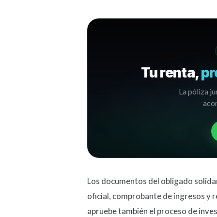
Tu renta,
pr
La póliza ju
acom
Los documentos del obligado solidari
oficial, comprobante de ingresos y r
apruebe también el proceso de invest