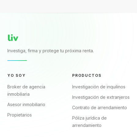
Aprende a
puede verse
formalizarlo,
completo porque
declararlo y proteger
trae nombres, renta,
mejor tu patrimonio.
fechas y firmas. El...
liv
Investiga, firma y protege tu próxima renta.
YO SOY
PRODUCTOS
Broker de agencia
Investigación de inquilinos
inmobiliaria
Investigación de extranjeros
Asesor inmobiliario
Contrato de arrendamiento
Propietarios
Póliza jurídica de
arrendamiento