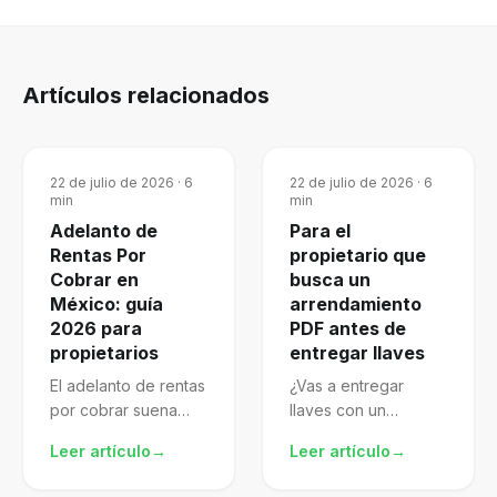
Artículos relacionados
22 de julio de 2026
·
6
22 de julio de 2026
·
6
min
min
Adelanto de
Para el
Rentas Por
propietario que
Cobrar en
busca un
México: guía
arrendamiento
2026 para
PDF antes de
propietarios
entregar llaves
El adelanto de rentas
¿Vas a entregar
por cobrar suena
llaves con un
atractivo, pero mal
arrendamiento pdf
Leer artículo
→
Leer artículo
→
gestionado te
descargado de
expone al SAT.
internet? El archivo