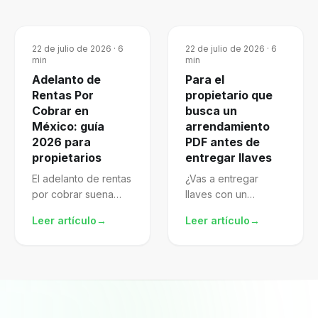
22 de julio de 2026
·
6
22 de julio de 2026
·
6
min
min
Adelanto de
Para el
Rentas Por
propietario que
Cobrar en
busca un
México: guía
arrendamiento
2026 para
PDF antes de
propietarios
entregar llaves
El adelanto de rentas
¿Vas a entregar
por cobrar suena
llaves con un
atractivo, pero mal
arrendamiento pdf
Leer artículo
→
Leer artículo
→
gestionado te
descargado de
expone al SAT.
internet? El archivo
Aprende a
puede verse
formalizarlo,
completo porque
declararlo y proteger
trae nombres, renta,
mejor tu patrimonio.
fechas y firmas. El...