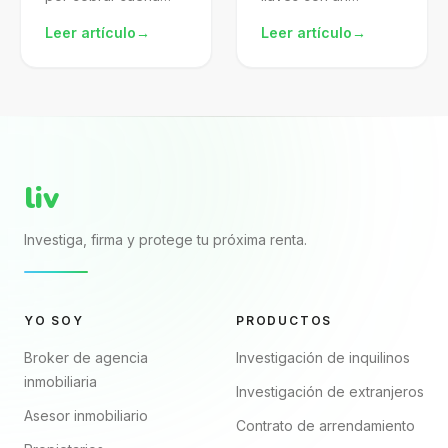
atractivo, pero mal
arrendamiento pdf
Leer artículo
→
Leer artículo
→
gestionado te
descargado de
expone al SAT.
internet? El archivo
Aprende a
puede verse
formalizarlo,
completo porque
declararlo y proteger
trae nombres, renta,
mejor tu patrimonio.
fechas y firmas. El...
liv
Investiga, firma y protege tu próxima renta.
YO SOY
PRODUCTOS
Broker de agencia
Investigación de inquilinos
inmobiliaria
Investigación de extranjeros
Asesor inmobiliario
Contrato de arrendamiento