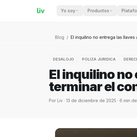
liv
Yo soy
Productos
Plataf
Blog
/
El inquilino no entrega las llaves
DESALOJO
POLIZA JURIDICA
DEREC
El inquilino no
terminar el co
Por
Liv
·
13 de diciembre de 2025
·
6
min de