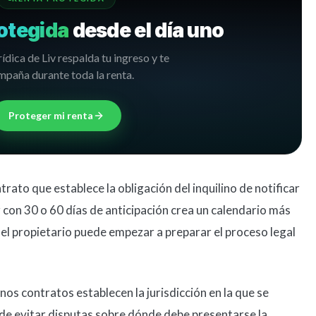
otegida
desde el día uno
rídica de Liv respalda tu ingreso y te
paña durante toda la renta.
Proteger mi renta
rato que establece la obligación del inquilino de notificar
 con 30 o 60 días de anticipación crea un calendario más
ca, el propietario puede empezar a preparar el proceso legal
os contratos establecen la jurisdicción en la que se
ede evitar disputas sobre dónde debe presentarse la