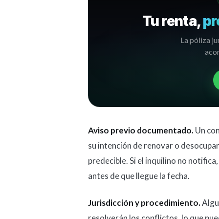
Tu renta,
pr
La póliza ju
acom
Aviso previo documentado.
Un cont
su intención de renovar o desocupar
predecible. Si el inquilino no notifi
antes de que llegue la fecha.
Jurisdicción y procedimiento.
Algun
resolverán los conflictos, lo que pu