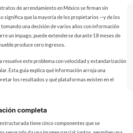
ontratos de arrendamiento en México se firman sin
so significa que la mayoría de los propietarios —y de los
 tomando una decisión de varios años con información
curre un impago, puede extenderse durante 18 meses de
nmueble produce cero ingresos.
nea resuelve este problema con velocidad y estandarización
ar. Esta guía explica qué información arroja una
retar los resultados y qué plataformas existen en el
gación completa
n estructurada tiene cinco componentes que se
or separado da una imagen parcial; juntos, permiten una