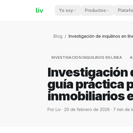
liv
Yo soy
Productos
Plataf
Blog
/
Investigación de inquilinos en lí
INVESTIGACION INQUILINOS EN LINEA
A
Investigación d
guía práctica 
inmobiliarios 
Por
Liv
·
20 de febrero de 2026
·
7
min de l