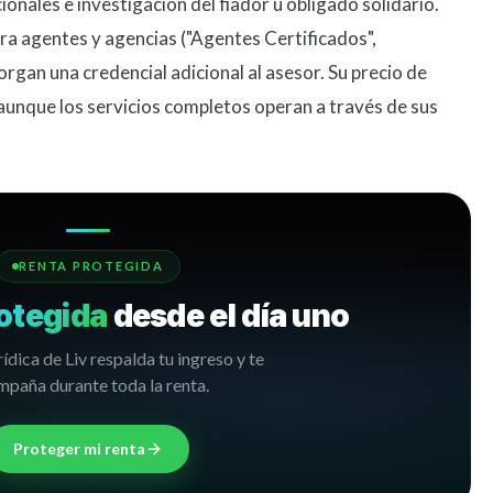
ionales e investigación del fiador u obligado solidario.
ra agentes y agencias ("Agentes Certificados",
organ una credencial adicional al asesor. Su precio de
aunque los servicios completos operan a través de sus
RENTA PROTEGIDA
otegida
desde el día uno
rídica de Liv respalda tu ingreso y te
paña durante toda la renta.
Proteger mi renta