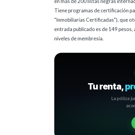
en más de 200 listas negras internac
Tiene programas de certificación pa
"Inmobiliarias Certificadas"), que ot
entrada publicado es de 149 pesos, 
niveles de membresía.
Tu renta,
pr
La póliza ju
acom