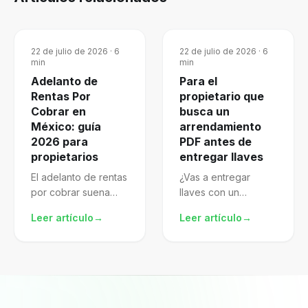
22 de julio de 2026
·
6
22 de julio de 2026
·
6
min
min
Adelanto de
Para el
Rentas Por
propietario que
Cobrar en
busca un
México: guía
arrendamiento
2026 para
PDF antes de
propietarios
entregar llaves
El adelanto de rentas
¿Vas a entregar
por cobrar suena
llaves con un
atractivo, pero mal
arrendamiento pdf
Leer artículo
→
Leer artículo
→
gestionado te
descargado de
expone al SAT.
internet? El archivo
Aprende a
puede verse
formalizarlo,
completo porque
declararlo y proteger
trae nombres, renta,
mejor tu patrimonio.
fechas y firmas. El...