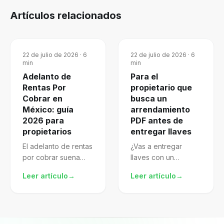
Artículos relacionados
22 de julio de 2026
·
6
22 de julio de 2026
·
6
min
min
Adelanto de
Para el
Rentas Por
propietario que
Cobrar en
busca un
México: guía
arrendamiento
2026 para
PDF antes de
propietarios
entregar llaves
El adelanto de rentas
¿Vas a entregar
por cobrar suena
llaves con un
atractivo, pero mal
arrendamiento pdf
Leer artículo
→
Leer artículo
→
gestionado te
descargado de
expone al SAT.
internet? El archivo
Aprende a
puede verse
formalizarlo,
completo porque
declararlo y proteger
trae nombres, renta,