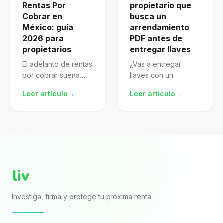
Rentas Por
propietario que
Cobrar en
busca un
México: guía
arrendamiento
2026 para
PDF antes de
propietarios
entregar llaves
El adelanto de rentas
¿Vas a entregar
por cobrar suena
llaves con un
atractivo, pero mal
arrendamiento pdf
Leer artículo
→
Leer artículo
→
gestionado te
descargado de
expone al SAT.
internet? El archivo
Aprende a
puede verse
formalizarlo,
completo porque
declararlo y proteger
trae nombres, renta,
mejor tu patrimonio.
fechas y firmas. El...
liv
Investiga, firma y protege tu próxima renta.