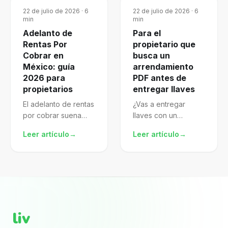
22 de julio de 2026
·
6
22 de julio de 2026
·
6
min
min
Adelanto de
Para el
Rentas Por
propietario que
Cobrar en
busca un
México: guía
arrendamiento
2026 para
PDF antes de
propietarios
entregar llaves
El adelanto de rentas
¿Vas a entregar
por cobrar suena
llaves con un
atractivo, pero mal
arrendamiento pdf
Leer artículo
→
Leer artículo
→
gestionado te
descargado de
expone al SAT.
internet? El archivo
Aprende a
puede verse
formalizarlo,
completo porque
declararlo y proteger
trae nombres, renta,
mejor tu patrimonio.
fechas y firmas. El...
liv