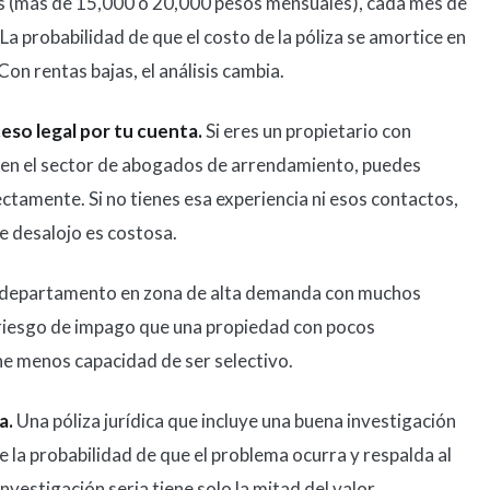
s (más de 15,000 o 20,000 pesos mensuales), cada mes de
La probabilidad de que el costo de la póliza se amortice en
Con rentas bajas, el análisis cambia.
eso legal por tu cuenta.
Si eres un propietario con
s en el sector de abogados de arrendamiento, puedes
ctamente. Si no tienes esa experiencia ni esos contactos,
de desalojo es costosa.
departamento en zona de alta demanda con muchos
 riesgo de impago que una propiedad con pocos
ne menos capacidad de ser selectivo.
a.
Una póliza jurídica que incluye una buena investigación
ce la probabilidad de que el problema ocurra y respalda al
investigación seria tiene solo la mitad del valor.