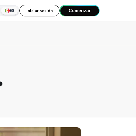
Iniciar sesión
Comenzar
ES
?