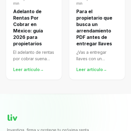
min
min
Adelanto de
Para el
Rentas Por
propietario que
Cobrar en
busca un
México: guía
arrendamiento
2026 para
PDF antes de
propietarios
entregar llaves
El adelanto de rentas
¿Vas a entregar
por cobrar suena
llaves con un
atractivo, pero mal
arrendamiento pdf
Leer artículo
→
Leer artículo
→
gestionado te
descargado de
expone al SAT.
internet? El archivo
Aprende a
puede verse
formalizarlo,
completo porque
declararlo y proteger
trae nombres, renta,
mejor tu patrimonio.
fechas y firmas. El...
liv
Investiga, firma y protege tu próxima renta.