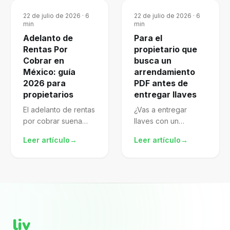
22 de julio de 2026
·
6
22 de julio de 2026
·
6
min
min
Adelanto de
Para el
Rentas Por
propietario que
Cobrar en
busca un
México: guía
arrendamiento
2026 para
PDF antes de
propietarios
entregar llaves
El adelanto de rentas
¿Vas a entregar
por cobrar suena
llaves con un
atractivo, pero mal
arrendamiento pdf
Leer artículo
→
Leer artículo
→
gestionado te
descargado de
expone al SAT.
internet? El archivo
Aprende a
puede verse
formalizarlo,
completo porque
declararlo y proteger
trae nombres, renta,
mejor tu patrimonio.
fechas y firmas. El...
liv