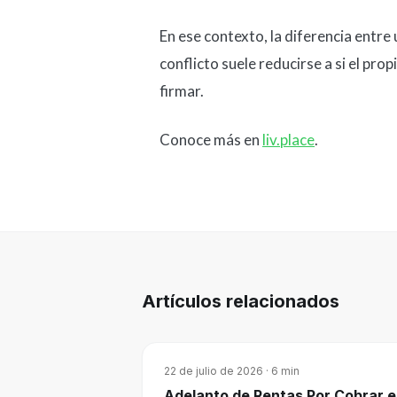
En ese contexto, la diferencia entr
conflicto suele reducirse a si el pro
firmar.
Conoce más en
liv.place
.
Artículos relacionados
22 de julio de 2026
·
6
min
Adelanto de Rentas Por Cobrar e