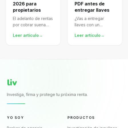
2026 para
PDF antes de
propietarios
entregar llaves
El adelanto de rentas
¿Vas a entregar
por cobrar suena
llaves con un
atractivo, pero mal
arrendamiento pdf
Leer artículo
→
Leer artículo
→
gestionado te
descargado de
expone al SAT.
internet? El archivo
Aprende a
puede verse
formalizarlo,
completo porque
declararlo y proteger
trae nombres, renta,
mejor tu patrimonio.
fechas y firmas. El...
liv
Investiga, firma y protege tu próxima renta.
YO SOY
PRODUCTOS