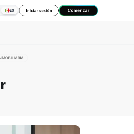
Iniciar sesión
Comenzar
ES
NMOBILIARIA
s
r