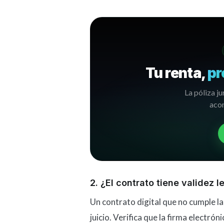
Tu renta,
pr
La póliza ju
acom
2. ¿El contrato tiene validez 
Un contrato digital que no cumple 
juicio. Verifica que la firma electr