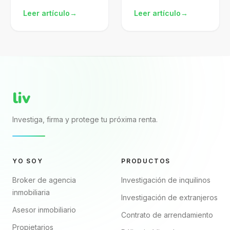
atractivo, pero mal
arrendamiento pdf
Leer artículo
→
Leer artículo
→
gestionado te
descargado de
expone al SAT.
internet? El archivo
Aprende a
puede verse
formalizarlo,
completo porque
declararlo y proteger
trae nombres, renta,
mejor tu patrimonio.
fechas y firmas. El...
liv
Investiga, firma y protege tu próxima renta.
YO SOY
PRODUCTOS
Broker de agencia
Investigación de inquilinos
inmobiliaria
Investigación de extranjeros
Asesor inmobiliario
Contrato de arrendamiento
Propietarios